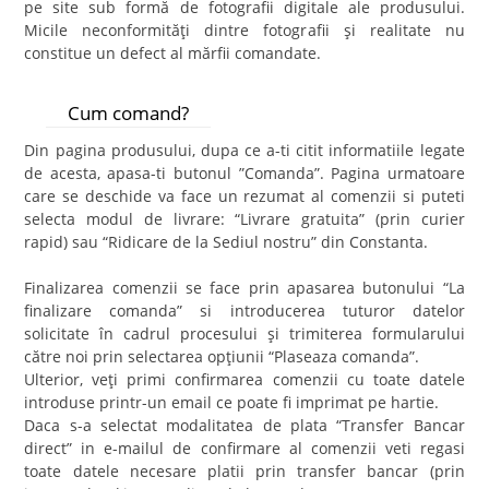
pe site sub formă de fotografii digitale ale produsului.
Micile neconformităţi dintre fotografii şi realitate nu
constitue un defect al mărfii comandate.
Cum comand?
Din pagina produsului, dupa ce a-ti citit informatiile legate
de acesta, apasa-ti butonul ”Comanda”. Pagina urmatoare
care se deschide va face un rezumat al comenzii si puteti
selecta modul de livrare: “Livrare gratuita” (prin curier
rapid) sau “Ridicare de la Sediul nostru” din Constanta.
Finalizarea comenzii se face prin apasarea butonului “La
finalizare comanda” si introducerea tuturor datelor
solicitate în cadrul procesului şi trimiterea formularului
către noi prin selectarea opţiunii “Plaseaza comanda”.
Ulterior, veţi primi confirmarea comenzii cu toate datele
introduse printr-un email ce poate fi imprimat pe hartie.
Daca s-a selectat modalitatea de plata “Transfer Bancar
direct” in e-mailul de confirmare al comenzii veti regasi
toate datele necesare platii prin transfer bancar (prin