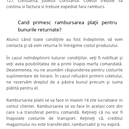
127, Constanta, Judetul Constanta. Coletul trebuie sa
contina si factura si trebuie expediat fara ramburs.
Cand primesc rambursarea plaţii pentru
bunurile returnate?
Atunci când toate condiţiile au fost îndeplinite, vă vom
contacta şi vă vom returna în întregime costul produsului.
În cazul neîndeplinirii tuturor condiţiilor, veţi fi notificat şi
veţi avea posibilitatea de a primi înapoi marfa comandată.
Deasemenea, nu ne asumăm răspunderea pentru costurile
suplimentare de livrare. În cazul refuzării primirii coletului,
ne rezervăm dreptul de a păstra bunul precum şi suma
plătită pentru el.
Rambursarea platii se va face in maxim 14 zile lucratoare in
contul clientei. Rambursarea se va face în acelasi cont din
care s-a transferat pentru comandă. Reţineţi că nu vor fi
înapoiate costurile de transport. Reţineţi că, creditul
magazinului nu este transferabil, rambursabil şi nu expiră.