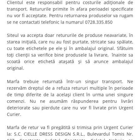
Clientul este responsabil pentru costurile adiţionale de
transport. Retururile primite în afara perioadei specificate
nu vor fi acceptate. Pentru returnarea produselor va rugam
se ne contactati telefonic la numarul 0728.335.850
Siteul va accepta doar retururile de produse neavariate, în
starea iniţială, care nu au fost purtate, stricate sau spălate,
cu toate etichetele pe ele şi în ambalajul original. Sfătuim
toţi clienţii sa verifice bine produsele la livrare, înainte sa
scoată orice etichetă ataşată şi să arunce ambalajul
original.
Marfa trebuie returnată într-un singur transport. Ne
rezervăm dreptul de a refuza retururi multiple în perioade
de timp diferite de la acelaşi client în urma unei singure
comenzi. Nu ne asumăm răspunderea pentru livrări
deteriorate sau pierdute care nu vor fi livrate prin Urgent
Curier.
Marfa de retur va fi pregătită si trimisa prin Urgent Curier
la: S.C. CIELLE DRESS DESIGN S.R.L., Bulevardul Tomis Nr.