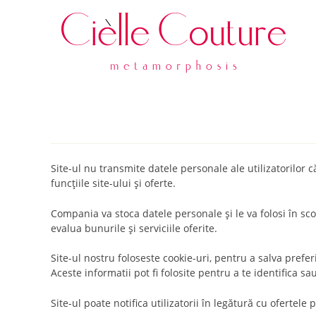
klink
hack forum
hacklink
film izle
hacklink
Site-ul nu transmite datele personale ale utilizatorilor 
funcţiile site-ului şi oferte.
Compania va stoca datele personale şi le va folosi în sc
evalua bunurile şi serviciile oferite.
Site-ul nostru foloseste cookie-uri, pentru a salva preferi
Aceste informatii pot fi folosite pentru a te identifica s
Site-ul poate notifica utilizatorii în legătură cu ofertele