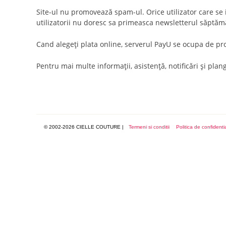
Site-ul nu promovează spam-ul. Orice utilizator care se 
utilizatorii nu doresc sa primeasca newsletterul săptămâ
Cand alegeţi plata online, serverul PayU se ocupa de proc
Pentru mai multe informaţii, asistenţă, notificări şi plan
© 2002-2026 CIELLE COUTURE
|
Termeni si conditii
Politica de confidentia