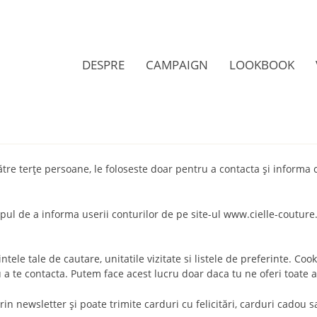
DESPRE
CAMPAIGN
LOOKBOOK
către terţe persoane, le foloseste doar pentru a contacta şi informa 
opul de a informa userii conturilor de pe site-ul www.cielle-couture
ntele tale de cautare, unitatile vizitate si listele de preferinte. Coo
au a te contacta. Putem face acest lucru doar daca tu ne oferi toate a
 prin newsletter şi poate trimite carduri cu felicitări, carduri cadou 