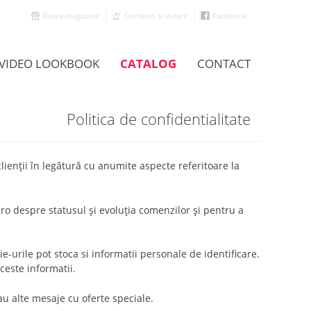
Retea magazine
Comenzi si livrare
Facebook
VIDEO LOOKBOOK
CATALOG
CONTACT
Politica de confidentialitate
clienţii în legătură cu anumite aspecte referitoare la
.ro despre statusul şi evoluţia comenzilor şi pentru a
kie-urile pot stoca si informatii personale de identificare.
ceste informatii.
sau alte mesaje cu oferte speciale.