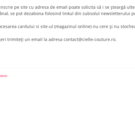
inscrie pe site cu adresa de email poate solicita să i se şteargă u
nal, se pot dezabona folosind linkul din subsolul newsletterului pe
esarea cardului si site-ul (magazinul online) nu cere şi nu stocheaz
geri trimiteţi un email la adresa contact@cielle-couture.ro.
litate