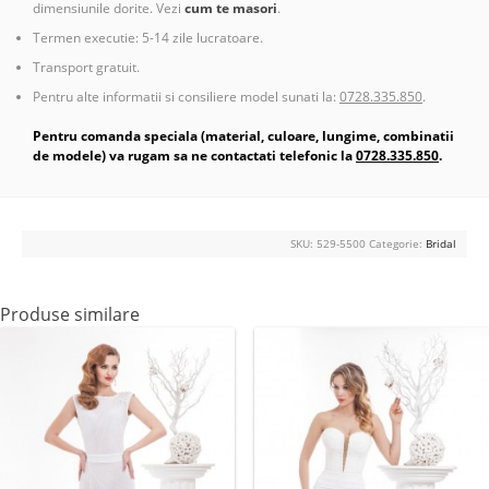
dimensiunile dorite. Vezi
cum te masori
.
Termen executie: 5-14 zile lucratoare.
Transport gratuit.
Pentru alte informatii si consiliere model sunati la:
0728.335.850
.
Pentru comanda speciala (material, culoare, lungime, combinatii
de modele) va rugam sa ne contactati telefonic la
0728.335.850
.
SKU:
529-5500
Categorie:
Bridal
Produse similare