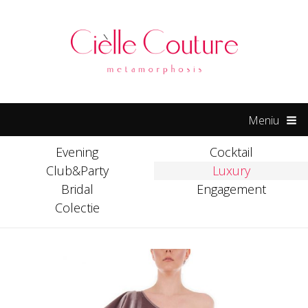
ck forum
hacklink
film izle
hacklink
Meniu
Evening
Cocktail
Club&Party
Luxury
Bridal
Engagement
Colectie