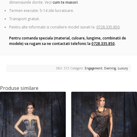
dimensiunile dorite. Vezi
cum te masori
.
Termen executie: 5-14 zile lucratoare.
Transport gratuit.
Pentru alte informatii si consiliere model sunati la:
0728.335.850
.
Pentru comanda speciala (material, culoare, lungime, combinatii de
modele) va rugam sa ne contactati telefonic la
0728.335.850
.
SKU:
572
Categorii:
Engagement
,
Evening
,
Luxury
Produse similare