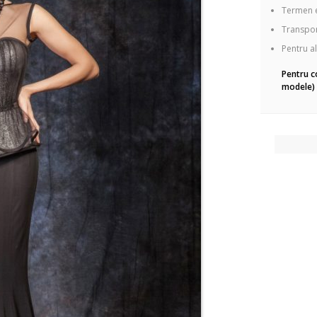
Termen e
Transport
Pentru al
Pentru c
modele) 