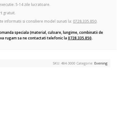
xecutie: 5-14 zile lucratoare.
 gratuit.
te informatii si consiliere model sunati la:
0728.335.850
.
omanda speciala (material, culoare, lungime, combinatii de
va rugam sa ne contactati telefonic la
0728.335.850
.
SKU:
484-3000
Categorie:
Evening