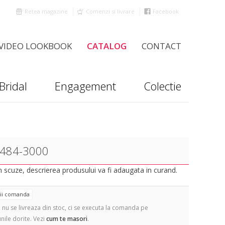
Retea magazine
Comenzi si livrare
Facebook
VIDEO LOOKBOOK
CATALOG
CONTACT
Bridal
Engagement
Colectie
 484-3000
scuze, descrierea produsului va fi adaugata in curand.
tii comanda
 nu se livreaza din stoc, ci se executa la comanda pe
nile dorite. Vezi
cum te masori
.