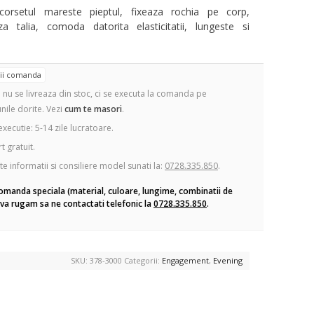
orsetul mareste pieptul, fixeaza rochia pe corp,
a talia, comoda datorita elasticitatii, lungeste si
tii comanda
 nu se livreaza din stoc, ci se executa la comanda pe
nile dorite. Vezi
cum te masori
.
xecutie: 5-14 zile lucratoare.
 gratuit.
te informatii si consiliere model sunati la:
0728.335.850
.
omanda speciala (material, culoare, lungime, combinatii de
va rugam sa ne contactati telefonic la
0728.335.850
.
SKU:
378-3000
Categorii:
Engagement
,
Evening