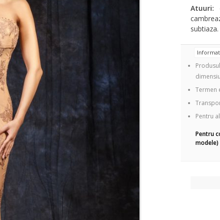
Atuuri:
c
cambreaz
subtiaza.
Informa
Produsul
dimensiu
Termen e
Transport
Pentru al
Pentru c
modele) 