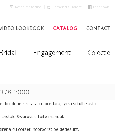
Retea magazine
Comenzi si livrare
Facebook
VIDEO LOOKBOOK
CATALOG
CONTACT
Bridal
Engagement
Colectie
 378-3000
e:
broderie siretata cu bordura, lycra si tull elastic.
:
cristale Swarovski lipite manual.
 sirena cu corset incorporat pe dedesubt.