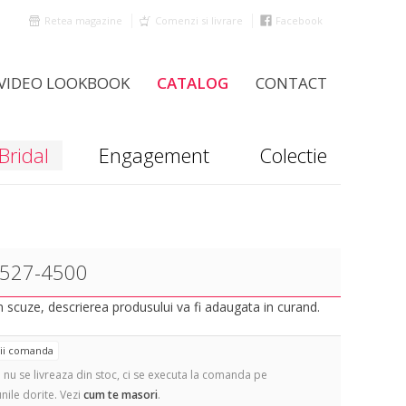
Retea magazine
Comenzi si livrare
Facebook
VIDEO LOOKBOOK
CATALOG
CONTACT
Bridal
Engagement
Colectie
 527-4500
scuze, descrierea produsului va fi adaugata in curand.
tii comanda
 nu se livreaza din stoc, ci se executa la comanda pe
nile dorite. Vezi
cum te masori
.