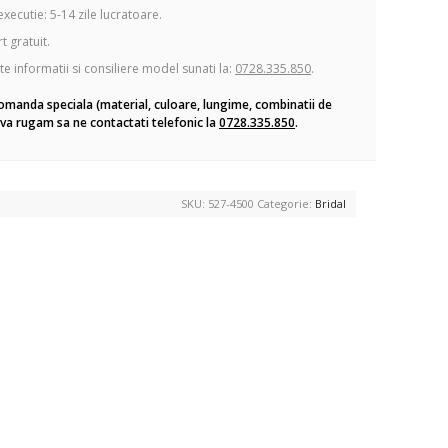
xecutie: 5-14 zile lucratoare.
 gratuit.
te informatii si consiliere model sunati la:
0728.335.850
.
omanda speciala (material, culoare, lungime, combinatii de
va rugam sa ne contactati telefonic la
0728.335.850
.
SKU:
527-4500
Categorie:
Bridal